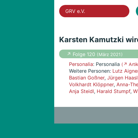
GRV e.V.
Karsten Kamutzki wir
↗ Folge 120
( März 2021 )
Personalia
: Personalia
( ↗ Arti
Weitere Personen:
Lutz Aigne
Bastian Goßner
,
Jürgen Haasl
Volkhardt Klöppner
,
Anna-The
Anja Steidl
,
Harald Stumpf
,
Wi