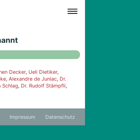
nannt
hen Decker
,
Ueli Dietiker
,
hke
,
Alexandre de Juniac
,
Dr.
n Schlag
,
Dr. Rudolf Stämpfli
,
Impressum
Datenschutz