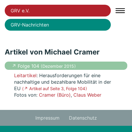
GRV e.V.
GRV-Nachrichten
Artikel von Michael Cramer
↗ Folge 104
( Dezember 2015 )
Leitartikel
: Herausforderungen für eine
nachhaltige und bezahlbare Mobilität in der
EU
( ↗ Artikel auf Seite 3, Folge 104 )
Fotos von:
Cramer (Büro)
,
Claus Weber
Impressum
Datenschutz