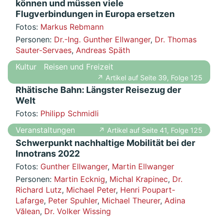
können und müssen viele
Flugverbindungen in Europa ersetzen
Fotos:
Markus Rebmann
Personen:
Dr.-Ing. Gunther Ellwanger
,
Dr. Thomas
Sauter-Servaes
,
Andreas Späth
Kultur
Reisen und Freizeit
↗ Artikel auf Seite 39, Folge 125
Rhätische Bahn: Längster Reisezug der
Welt
Fotos:
Philipp Schmidli
Veranstaltungen
↗ Artikel auf Seite 41, Folge 125
Schwerpunkt nachhaltige Mobilität bei der
Innotrans 2022
Fotos:
Gunther Ellwanger
,
Martin Ellwanger
Personen:
Martin Ecknig
,
Michal Krapinec
,
Dr.
Richard Lutz
,
Michael Peter
,
Henri Poupart-
Lafarge
,
Peter Spuhler
,
Michael Theurer
,
Adina
Vălean
,
Dr. Volker Wissing