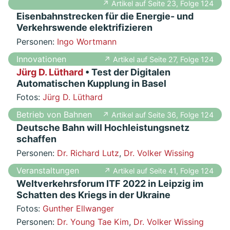
↗ Artikel auf Seite 23, Folge 124
Eisenbahnstrecken für die Energie- und
Verkehrswende elektrifizieren
Personen:
Ingo Wortmann
Innovationen
↗ Artikel auf Seite 27, Folge 124
Jürg D. Lüthard
• Test der Digitalen
Automatischen Kupplung in Basel
Fotos:
Jürg D. Lüthard
Betrieb von Bahnen
↗ Artikel auf Seite 36, Folge 124
Deutsche Bahn will Hochleistungsnetz
schaffen
Personen:
Dr. Richard Lutz
,
Dr. Volker Wissing
Veranstaltungen
↗ Artikel auf Seite 41, Folge 124
Weltverkehrsforum ITF 2022 in Leipzig im
Schatten des Kriegs in der Ukraine
Fotos:
Gunther Ellwanger
Personen:
Dr. Young Tae Kim
,
Dr. Volker Wissing