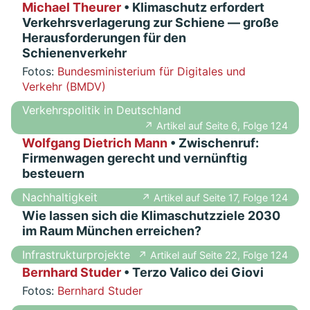
Michael Theurer
• Klimaschutz erfordert
Verkehrsverlagerung zur Schiene — große
Herausforderungen für den
Schienenverkehr
Fotos:
Bundesministerium für Digitales und
Verkehr (BMDV)
Verkehrspolitik in Deutschland
↗ Artikel auf Seite 6, Folge 124
Wolfgang Dietrich Mann
• Zwischenruf:
Firmenwagen gerecht und vernünftig
besteuern
Nachhaltigkeit
↗ Artikel auf Seite 17, Folge 124
Wie lassen sich die Klimaschutzziele 2030
im Raum München erreichen?
Infrastrukturprojekte
↗ Artikel auf Seite 22, Folge 124
Bernhard Studer
• Terzo Valico dei Giovi
Fotos:
Bernhard Studer