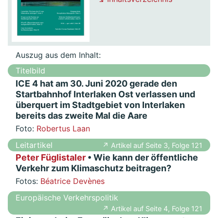
Auszug aus dem Inhalt:
Titelbild
ICE 4 hat am 30. Juni 2020 gerade den
Startbahnhof Interlaken Ost verlassen und
überquert im Stadtgebiet von Interlaken
bereits das zweite Mal die Aare
Foto:
Robertus Laan
Leitartikel
↗ Artikel auf Seite 3, Folge 121
Peter Füglistaler
• Wie kann der öffentliche
Verkehr zum Klimaschutz beitragen?
Fotos:
Béatrice Devènes
Europäische Verkehrspolitik
↗ Artikel auf Seite 4, Folge 121