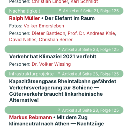
Personen:
Christian Lindner
,
Karl Schmidt
Nachhaltigkeit
↗ Artikel auf Seite 21, Folge 125
Ralph Müller
• Der Elefant im Raum
Fotos:
Volker Emersleben
Personen:
Dieter Bantleon
,
Prof. Dr. Andreas Knie
,
David Nelles
,
Christian Serrer
↗ Artikel auf Seite 23, Folge 125
Verkehr hat Klimaziel 2021 verfehlt
Personen:
Dr. Volker Wissing
Infrastrukturprojekte
↗ Artikel auf Seite 26, Folge 125
Kapazitätsengpass Rheintalbahn gefährdet
Verkehrsverlagerung zur Schiene —
Güterverkehr braucht linksrheinische
Alternative!
↗ Artikel auf Seite 28, Folge 125
Markus Rebmann
• Mit dem Zug
klimaneutral nach Athen — Nachtzüge