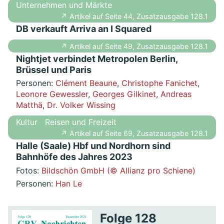
Unternehmen und Märkte
↗ Artikel auf Seite 44, Zusatzausgabe 128.1
DB verkauft Arriva an I Squared
↗ Artikel auf Seite 49, Zusatzausgabe 128.1
Nightjet verbindet Metropolen Berlin,
Brüssel und Paris
Personen:
Clément Beaune
,
Christophe Fanichet
,
Leonore Gewessler
,
Georges Gilkinet
,
Andreas
Matthä
,
Dr. Volker Wissing
Kultur
Reisen und Freizeit
↗ Artikel auf Seite 69, Zusatzausgabe 128.1
Halle (Saale) Hbf und Nordhorn sind
Bahnhöfe des Jahres 2023
Fotos:
Bildschön GmbH (© Allianz pro Schiene)
Personen:
Han Le
Folge 128