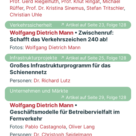
Prof. Gerd Riegelhuth
,
Prof. Knut Ringat
,
Michael
Rüffer
,
Prof. Dr. Kristina Sinemus
,
Stefan Tritschler
,
Christian Uhle
Verkehrssicherheit
↗ Artikel auf Seite 23, Folge 128
Wolfgang Dietrich Mann
• Zwischenruf:
Schafft das Verkehrszeichen 240 ab!
Fotos:
Wolfgang Dietrich Mann
Infrastrukturprojekte
↗ Artikel auf Seite 25, Folge 128
Großes Infrastrukturprogramm für das
Schienennetz
Personen:
Dr. Richard Lutz
Unternehmen und Märkte
↗ Artikel auf Seite 29, Folge 128
Wolfgang Dietrich Mann
•
Geschäftsmodelle für Betreibervielfalt im
Fernverkehr
Fotos:
Pablo Castagnola
,
Oliver Lang
Personen:
Dr. Christoph Seidelmann