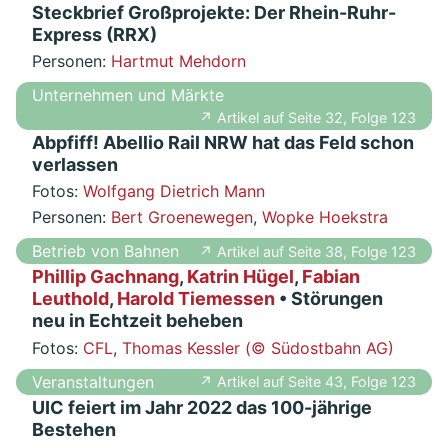
Steckbrief Großprojekte: Der Rhein-Ruhr-
Express (RRX)
Personen:
Hartmut Mehdorn
Unternehmen und Märkte
↗ Artikel auf Seite 32, Folge 123
Abpfiff! Abellio Rail NRW hat das Feld schon
verlassen
Fotos:
Wolfgang Dietrich Mann
Personen:
Bert Groenewegen
,
Wopke Hoekstra
Betrieb von Bahnen
↗ Artikel auf Seite 38, Folge 123
Phillip Gachnang
,
Katrin Hügel
,
Fabian
Leuthold
,
Harold Tiemessen
• Störungen
neu in Echtzeit beheben
Fotos:
CFL
,
Thomas Kessler (© Südostbahn AG)
Veranstaltungen
↗ Artikel auf Seite 43, Folge 123
UIC feiert im Jahr 2022 das 100-jährige
Bestehen