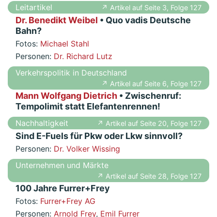
Leitartikel
↗ Artikel auf Seite 3, Folge 127
Dr. Benedikt Weibel
• Quo vadis Deutsche
Bahn?
Fotos:
Michael Stahl
Personen:
Dr. Richard Lutz
Verkehrspolitik in Deutschland
↗ Artikel auf Seite 6, Folge 127
Mann Wolfgang Dietrich
• Zwischenruf:
Tempolimit statt Elefantenrennen!
Nachhaltigkeit
↗ Artikel auf Seite 20, Folge 127
Sind E-Fuels für Pkw oder Lkw sinnvoll?
Personen:
Dr. Volker Wissing
Unternehmen und Märkte
↗ Artikel auf Seite 28, Folge 127
100 Jahre Furrer+Frey
Fotos:
Furrer+Frey AG
Personen:
Arnold Frey
,
Emil Furrer