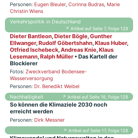
Personen:
Eugen Bleuler
,
Corinna Budras
,
Marie
Christin Wiens
Verkehrspolitik in Deutschland
↗ Artikel auf Seite 7, Folge 128
Dieter Bantleon
,
Dieter Bögle
,
Gunther
Ellwanger
,
Rudolf Göbertshahn
,
Klaus Huber
,
Otfried Ischebeck
,
Andreas Knie
,
Klaus
Lesemann
,
Ralph Müller
• Das Kartell der
Blockierer
Fotos:
Zweckverband Bodensee-
Wasserversorgung
Personen:
Dr. Benedikt Weibel
Nachhaltigkeit
↗ Artikel auf Seite 16, Folge 128
So können die Klimaziele 2030 noch
erreicht werden
Personen:
Dirk Messner
↗ Artikel auf Seite 17, Folge 128