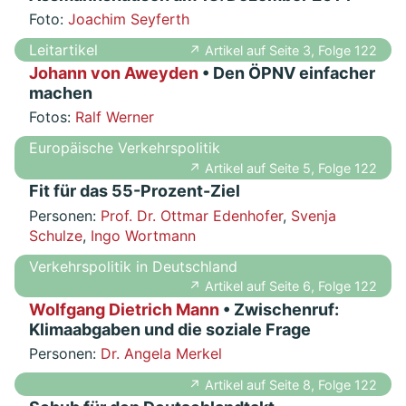
Foto:
Joachim Seyferth
Leitartikel
↗ Artikel auf Seite 3, Folge 122
Johann von Aweyden
• Den ÖPNV einfacher
machen
Fotos:
Ralf Werner
Europäische Verkehrspolitik
↗ Artikel auf Seite 5, Folge 122
Fit für das 55-Prozent-Ziel
Personen:
Prof. Dr. Ottmar Edenhofer
,
Svenja
Schulze
,
Ingo Wortmann
Verkehrspolitik in Deutschland
↗ Artikel auf Seite 6, Folge 122
Wolfgang Dietrich Mann
• Zwischenruf:
Klimaabgaben und die soziale Frage
Personen:
Dr. Angela Merkel
↗ Artikel auf Seite 8, Folge 122