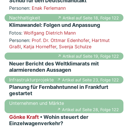
Schub für den Deutschlandtakt
Personen:
Enak Ferlemann
Nachhaltigkeit
↗ Artikel auf Seite 18, Folge 122
Klimawandel: Folgen und Anpassung
Fotos:
Wolfgang Dietrich Mann
Personen:
Prof. Dr. Ottmar Edenhofer
,
Hartmut
Graßl
,
Katja Horneffer
,
Svenja Schulze
↗ Artikel auf Seite 19, Folge 122
Neuer Bericht des Weltklimarats mit
alarmierenden Aussagen
Infrastrukturprojekte
↗ Artikel auf Seite 23, Folge 122
Planung für Fernbahntunnel in Frankfurt
gestartet
Unternehmen und Märkte
↗ Artikel auf Seite 28, Folge 122
Gönke Kraft
• Wohin steuert der
Einzelwagenverkehr?