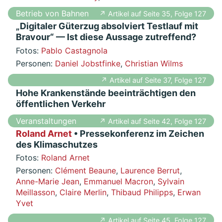
Betrieb von Bahnen
↗ Artikel auf Seite 35, Folge 127
„Digitaler Güterzug absolviert Testlauf mit
Bravour“ — Ist diese Aussage zutreffend?
Fotos:
Pablo Castagnola
Personen:
Daniel Jobstfinke
,
Christian Wilms
↗ Artikel auf Seite 37, Folge 127
Hohe Krankenstände beeinträchtigen den
öffentlichen Verkehr
Veranstaltungen
↗ Artikel auf Seite 42, Folge 127
Roland Arnet
• Pressekonferenz im Zeichen
des Klimaschutzes
Fotos:
Roland Arnet
Personen:
Clément Beaune
,
Laurence Berrut
,
Anne-Marie Jean
,
Emmanuel Macron
,
Sylvain
Meillasson
,
Claire Merlin
,
Thibaud Philipps
,
Erwan
Yvet
↗ Artikel auf Seite 45, Folge 127