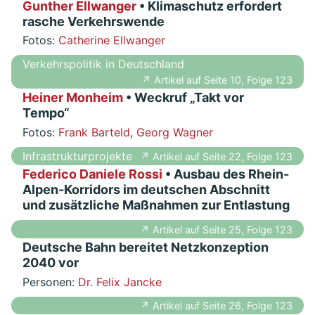
Gunther Ellwanger
• Klimaschutz erfordert
rasche Verkehrswende
Fotos:
Catherine Ellwanger
Verkehrspolitik in Deutschland
↗ Artikel auf Seite 10, Folge 123
Heiner Monheim
• Weckruf „Takt vor
Tempo“
Fotos:
Frank Barteld
,
Georg Wagner
Infrastrukturprojekte
↗ Artikel auf Seite 22, Folge 123
Federico Daniele Rossi
• Ausbau des Rhein-
Alpen-Korridors im deutschen Abschnitt
und zusätzliche Maßnahmen zur Entlastung
↗ Artikel auf Seite 25, Folge 123
Deutsche Bahn bereitet Netzkonzeption
2040 vor
Personen:
Dr. Felix Jancke
↗ Artikel auf Seite 26, Folge 123