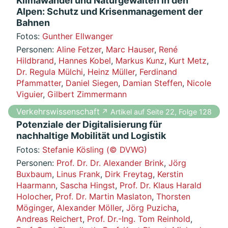
Klimawandel und Naturgewalten in den
Alpen: Schutz und Krisenmanagement der
Bahnen
Fotos:
Gunther Ellwanger
Personen:
Aline Fetzer
,
Marc Hauser
,
René
Hildbrand
,
Hannes Kobel
,
Markus Kunz
,
Kurt Metz
,
Dr. Regula Mülchi
,
Heinz Müller
,
Ferdinand
Pfammatter
,
Daniel Siegen
,
Damian Steffen
,
Nicole
Viguier
,
Gilbert Zimmermann
Verkehrswissenschaft
↗ Artikel auf Seite 22, Folge 128
Potenziale der Digitalisierung für
nachhaltige Mobilität und Logistik
Fotos:
Stefanie Kösling (© DVWG)
Personen:
Prof. Dr. Dr. Alexander Brink
,
Jörg
Buxbaum
,
Linus Frank
,
Dirk Freytag
,
Kerstin
Haarmann
,
Sascha Hingst
,
Prof. Dr. Klaus Harald
Holocher
,
Prof. Dr. Martin Maslaton
,
Thorsten
Möginger
,
Alexander Möller
,
Jörg Puzicha
,
Andreas Reichert
,
Prof. Dr.-Ing. Tom Reinhold
,