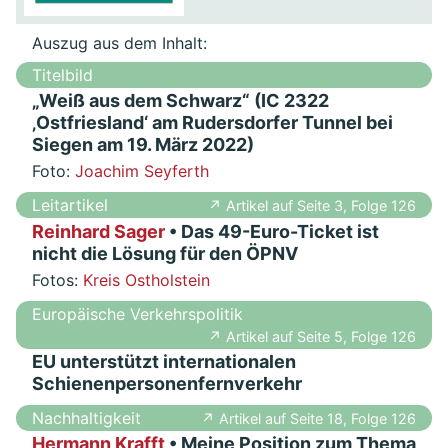
Auszug aus dem Inhalt:
Titelbild
„Weiß aus dem Schwarz“ (IC 2322
‚Ostfriesland‘ am Rudersdorfer Tunnel bei
Siegen am 19. März 2022)
Foto:
Joachim Seyferth
Leitartikel
↗ Artikel auf Seite 3, Folge 126
Reinhard Sager
• Das 49-Euro-Ticket ist
nicht die Lösung für den ÖPNV
Fotos:
Kreis Ostholstein
Europäische Verkehrspolitik
↗ Artikel auf Seite 5, Folge 126
EU unterstützt internationalen
Schienenpersonenfernverkehr
Nachhaltigkeit
↗ Artikel auf Seite 18, Folge 126
Hermann Krafft
• Meine Position zum Thema