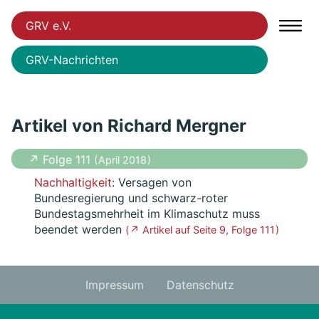
GRV e.V.
GRV-Nachrichten
Artikel von Richard Mergner
↗ Folge 111
( April 2018 )
Nachhaltigkeit
: Versagen von
Bundesregierung und schwarz-roter
Bundestagsmehrheit im Klimaschutz muss
beendet werden
( ↗ Artikel auf Seite 9, Folge 111 )
Impressum
Datenschutz