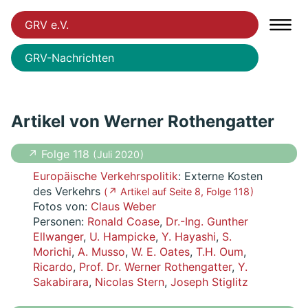
GRV e.V.
GRV-Nachrichten
Artikel von Werner Rothengatter
↗ Folge 118
( Juli 2020 )
Europäische Verkehrspolitik
: Externe Kosten
des Verkehrs
( ↗ Artikel auf Seite 8, Folge 118 )
Fotos von:
Claus Weber
Personen:
Ronald Coase
,
Dr.-Ing. Gunther
Ellwanger
,
U. Hampicke
,
Y. Hayashi
,
S.
Morichi
,
A. Musso
,
W. E. Oates
,
T.H. Oum
,
Ricardo
,
Prof. Dr. Werner Rothengatter
,
Y.
Sakabirara
,
Nicolas Stern
,
Joseph Stiglitz