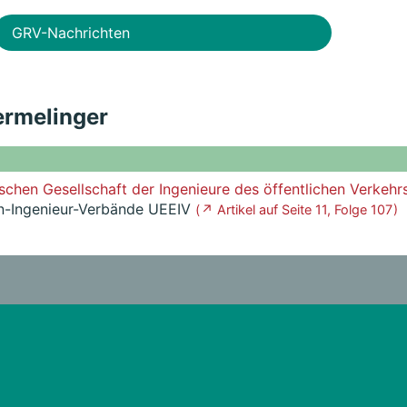
GRV-Nachrichten
ermelinger
schen Gesellschaft der Ingenieure des öffentlichen Verkehr
n-Ingenieur-Verbände UEEIV
( ↗ Artikel auf Seite 11, Folge 107 )