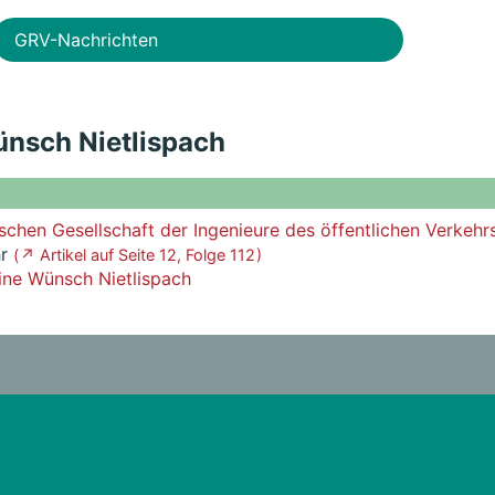
GRV-Nachrichten
ünsch Nietlispach
schen Gesellschaft der Ingenieure des öffentlichen Verkehr
hr
( ↗ Artikel auf Seite 12, Folge 112 )
ne Wünsch Nietlispach