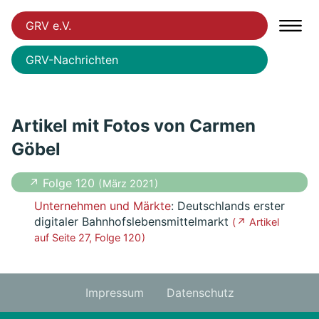
GRV e.V.
GRV-Nachrichten
Artikel mit Fotos von Carmen
Göbel
↗ Folge 120
( März 2021 )
Unternehmen und Märkte
: Deutschlands erster
digitaler Bahnhofslebensmittelmarkt
( ↗ Artikel
auf Seite 27, Folge 120 )
Impressum
Datenschutz