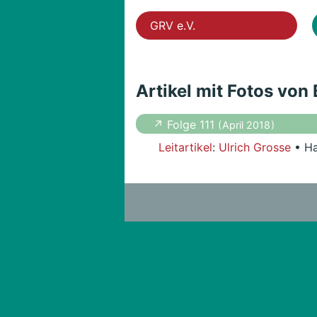
GRV e.V.
Artikel mit Fotos von
↗ Folge 111
( April 2018 )
Leitartikel
:
Ulrich Grosse
• Ha