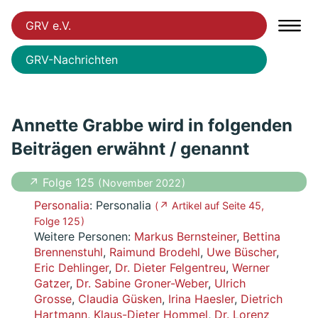
GRV e.V.
GRV-Nachrichten
Annette Grabbe wird in folgenden
Beiträgen erwähnt / genannt
↗ Folge 125
( November 2022 )
Personalia
: Personalia
( ↗ Artikel auf Seite 45,
Folge 125 )
Weitere Personen:
Markus Bernsteiner
,
Bettina
Brennenstuhl
,
Raimund Brodehl
,
Uwe Büscher
,
Eric Dehlinger
,
Dr. Dieter Felgentreu
,
Werner
Gatzer
,
Dr. Sabine Groner-Weber
,
Ulrich
Grosse
,
Claudia Güsken
,
Irina Haesler
,
Dietrich
Hartmann
,
Klaus-Dieter Hommel
,
Dr. Lorenz