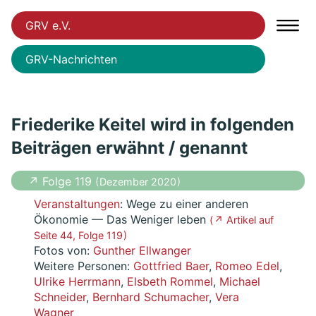
GRV e.V.
GRV-Nachrichten
Friederike Keitel wird in folgenden
Beiträgen erwähnt / genannt
↗ Folge 119
( Dezember 2020 )
Veranstaltungen
: Wege zu einer anderen
Ökonomie — Das Weniger leben
( ↗ Artikel auf
Seite 44, Folge 119 )
Fotos von:
Gunther Ellwanger
Weitere Personen:
Gottfried Baer
,
Romeo Edel
,
Ulrike Herrmann
,
Elsbeth Rommel
,
Michael
Schneider
,
Bernhard Schumacher
,
Vera
Wagner