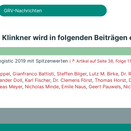
GRV-Nachrichten
d Klinkner wird in folgenden Beiträgen
Logistic 2019 mit Spitzenwerten
( ↗ Artikel auf Seite 38, Folge 11
Appel
,
Gianfranco Battisti
,
Steffen Bilger
,
Lutz M. Birke
,
Dr. 
ander Doll
,
Karl Fischer
,
Dr. Clemens Först
,
Thomas Horst
,
D
eas Meyer
,
Nicholas Minde
,
Emile Naus
,
Geert Pauwels
,
Nic