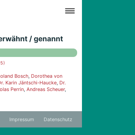
 erwähnt / genannt
5 )
Roland Bosch
,
Dorothea von
r. Karin Jäntschi-Haucke
,
Dr.
olas Perrin
,
Andreas Scheuer
,
Impressum
Datenschutz