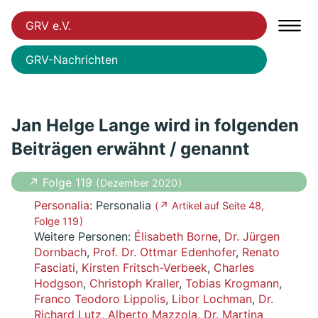
GRV e.V.
GRV-Nachrichten
Jan Helge Lange wird in folgenden
Beiträgen erwähnt / genannt
↗ Folge 119
( Dezember 2020 )
Personalia
: Personalia
( ↗ Artikel auf Seite 48,
Folge 119 )
Weitere Personen:
Élisabeth Borne
,
Dr. Jürgen
Dornbach
,
Prof. Dr. Ottmar Edenhofer
,
Renato
Fasciati
,
Kirsten Fritsch-Verbeek
,
Charles
Hodgson
,
Christoph Kraller
,
Tobias Krogmann
,
Franco Teodoro Lippolis
,
Libor Lochman
,
Dr.
Richard Lutz
,
Alberto Mazzola
,
Dr. Martina