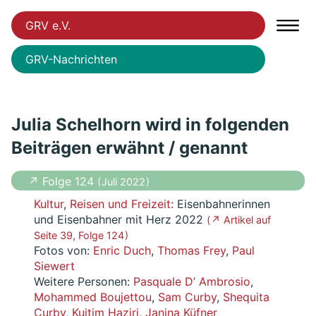
GRV e.V.
GRV-Nachrichten
Julia Schelhorn wird in folgenden
Beiträgen erwähnt / genannt
↗ Folge 124
( Juli 2022 )
Kultur
,
Reisen und Freizeit
: Eisenbahnerinnen
und Eisenbahner mit Herz 2022
( ↗ Artikel auf
Seite 39, Folge 124 )
Fotos von:
Enric Duch
,
Thomas Frey
,
Paul
Siewert
Weitere Personen:
Pasquale D’ Ambrosio
,
Mohammed Boujettou
,
Sam Curby
,
Shequita
Curby
,
Kujtim Haziri
,
Janina Küfner