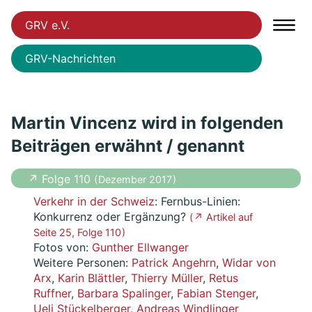
GRV e.V.
GRV-Nachrichten
Martin Vincenz wird in folgenden
Beiträgen erwähnt / genannt
↗ Folge 110
( Dezember 2017 )
Verkehr in der Schweiz
: Fernbus-Linien:
Konkurrenz oder Ergänzung?
( ↗ Artikel auf
Seite 25, Folge 110 )
Fotos von:
Gunther Ellwanger
Weitere Personen:
Patrick Angehrn
,
Widar von
Arx
,
Karin Blättler
,
Thierry Müller
,
Retus
Ruffner
,
Barbara Spalinger
,
Fabian Stenger
,
Ueli Stückelberger
,
Andreas Windlinger