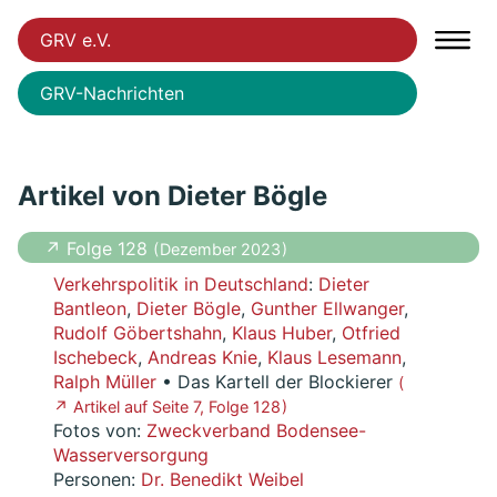
GRV e.V.
GRV-Nachrichten
Artikel von Dieter Bögle
↗ Folge 128
( Dezember 2023 )
Verkehrspolitik in Deutschland
:
Dieter
Bantleon
,
Dieter Bögle
,
Gunther Ellwanger
,
Rudolf Göbertshahn
,
Klaus Huber
,
Otfried
Ischebeck
,
Andreas Knie
,
Klaus Lesemann
,
Ralph Müller
• Das Kartell der Blockierer
(
↗ Artikel auf Seite 7, Folge 128 )
Fotos von:
Zweckverband Bodensee-
Wasserversorgung
Personen:
Dr. Benedikt Weibel