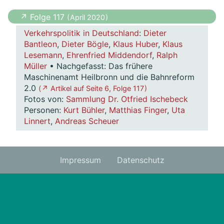
↗ Folge 117
( April 2020 )
Verkehrspolitik in Deutschland
:
Dieter
Bantleon
,
Dieter Bögle
,
Klaus Huber
,
Klaus
Lesemann
,
Ehrenfried Middendorf
,
Ralph
Müller
• Nachgefasst: Das frühere
Maschinenamt Heilbronn und die Bahnreform
2.0
( ↗ Artikel auf Seite 6, Folge 117 )
Fotos von:
Sammlung Dr. Otfried Ischebeck
Personen:
Kurt Bühler
,
Matthias Finger
,
Uta
Linnert
,
Andreas Scheuer
Impressum
Datenschutz