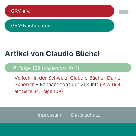
GRV e.V.
GRV-Nachrichten
Artikel von Claudio Büchel
↗ Folge 109
( September 2017 )
Verkehr in der Schweiz
:
Claudio Büchel
,
Daniel
Scherrer
• Bahnangebot der Zukunft
( ↗ Artikel
auf Seite 34, Folge 109 )
Impressum
Datenschutz