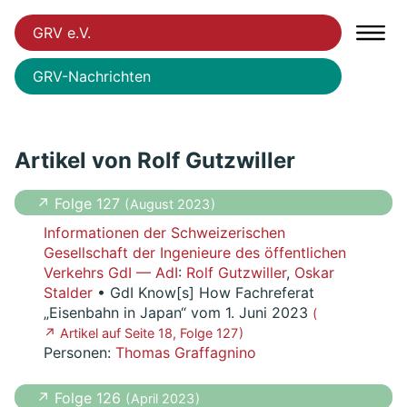
GRV e.V.
GRV-Nachrichten
Artikel von Rolf Gutzwiller
↗ Folge 127
( August 2023 )
Informationen der Schweizerischen
Gesellschaft der Ingenieure des öffentlichen
Verkehrs GdI — AdI
:
Rolf Gutzwiller
,
Oskar
Stalder
• GdI Know[s] How Fachreferat
„Eisenbahn in Japan“ vom 1. Juni 2023
(
↗ Artikel auf Seite 18, Folge 127 )
Personen:
Thomas Graffagnino
↗ Folge 126
( April 2023 )