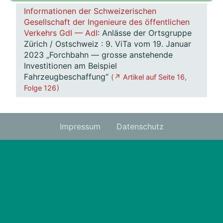
Informationen der Schweizerischen
Gesellschaft der Ingenieure des öffentlichen
Verkehrs GdI — AdI
: Anlässe der Ortsgruppe
Zürich / Ostschweiz : 9. ViTa vom 19. Januar
2023 „Forchbahn — grosse anstehende
Investitionen am Beispiel
Fahrzeugbeschaffung“
( ↗ Artikel auf Seite 16,
Folge 126 )
Impressum
Datenschutz