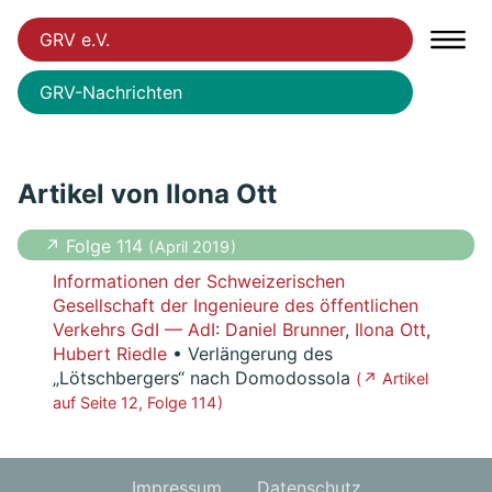
GRV e.V.
GRV-Nachrichten
Artikel von Ilona Ott
↗ Folge 114
( April 2019 )
Informationen der Schweizerischen
Gesellschaft der Ingenieure des öffentlichen
Verkehrs GdI — AdI
:
Daniel Brunner
,
Ilona Ott
,
Hubert Riedle
• Verlängerung des
„Lötschbergers“ nach Domodossola
( ↗ Artikel
auf Seite 12, Folge 114 )
Impressum
Datenschutz