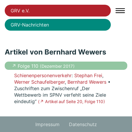
GRV e.V.
GRV-Nachrichten
Artikel von Bernhard Wewers
↗ Folge 110
( Dezember 2017 )
Schienenpersonenverkehr
:
Stephan Frei
,
Werner Schaufelberger
,
Bernhard Wewers
•
Zuschriften zum Zwischenruf „Der
Wettbewerb im SPNV verfehlt seine Ziele
eindeutig“
( ↗ Artikel auf Seite 20, Folge 110 )
Impressum
Datenschutz