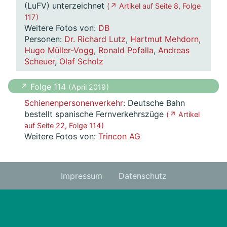
(LuFV) unterzeichnet
( ↗ Artikel auf Seite 8, Folge
117 )
Weitere Fotos von:
DB
Personen:
Dr. Richard Lutz
,
Hartmut Mehdorn
,
Hugo Müller-Vogg
,
Ronald Pofalla
,
Andreas
Scheuer
,
Olaf Scholz
↗ Folge 114
( April 2019 )
Schienenpersonenverkehr
: Deutsche Bahn
bestellt spanische Fernverkehrszüge
( ↗ Artikel
auf Seite 22, Folge 114 )
Weitere Fotos von:
Trincon AG
Impressum
Datenschutz