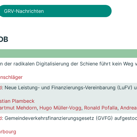
GRV-Nachrichten
 DB
n der radikalen Digitalisierung der Schiene führt kein Weg 
nschläger
d
: Neue Leistung- und Finanzierungs-Vereinbarung (LuFV) 
stian Plambeck
artmut Mehdorn
,
Hugo Müller-Vogg
,
Ronald Pofalla
,
Andrea
d
: Gemeindeverkehrsfinanzierungsgesetz (GVFG) aufgesto
arbourg