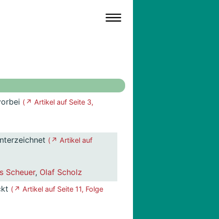
vorbei
( ↗ Artikel auf Seite 3,
unterzeichnet
( ↗ Artikel auf
s Scheuer
,
Olaf Scholz
ckt
( ↗ Artikel auf Seite 11, Folge