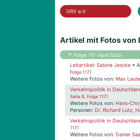
GRV e.V.
Artikel mit Fotos von
↗ Folge 117
( April 2020 )
Leitartikel
:
Sabina Jescke
• A
Folge 117 )
Weitere Fotos von:
Max Laute
Verkehrspolitik in Deutschlan
Seite 8, Folge 117 )
Weitere Fotos von:
Hans-Chri
Personen:
Dr. Richard Lutz
,
H
Verkehrspolitik in Deutschlan
117 )
Weitere Fotos von:
Daniel Sa