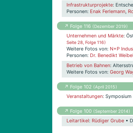
Infrastrukturprojekte
: Entsch
Personen:
Enak Ferlemann
,
Ro
↗ Folge 116
( Dezember 2019 )
Unternehmen und Märkte
: Ös
Seite 28, Folge 116 )
Weitere Fotos von:
N+P Indus
Personen:
Dr. Benedikt Weibe
Betrieb von Bahnen
: Alterss
Weitere Fotos von:
Georg Wa
↗ Folge 102
( April 2015 )
Veranstaltungen
: Symposium 
↗ Folge 100
( September 2014 )
Leitartikel
:
Rüdiger Grube
• D