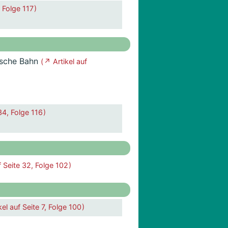
 Folge 117 )
utsche Bahn
( ↗ Artikel auf
34, Folge 116 )
f Seite 32, Folge 102 )
kel auf Seite 7, Folge 100 )