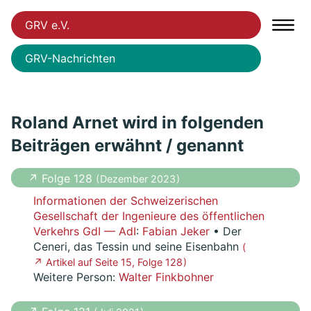
GRV e.V.
GRV-Nachrichten
Roland Arnet wird in folgenden
Beiträgen erwähnt / genannt
↗ Folge 128
( Dezember 2023 )
Informationen der Schweizerischen
Gesellschaft der Ingenieure des öffentlichen
Verkehrs GdI — AdI
:
Fabian Jeker
• Der
Ceneri, das Tessin und seine Eisenbahn
(
↗ Artikel auf Seite 15, Folge 128 )
Weitere Person:
Walter Finkbohner