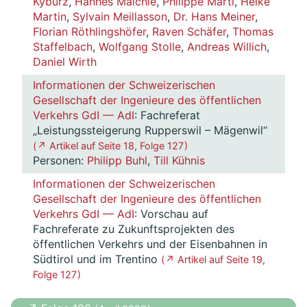
Kyburz
,
Hannes Maichle
,
Philippe Marti
,
Heike
Martin
,
Sylvain Meillasson
,
Dr. Hans Meiner
,
Florian Röthlingshöfer
,
Raven Schäfer
,
Thomas
Staffelbach
,
Wolfgang Stolle
,
Andreas Willich
,
Daniel Wirth
Informationen der Schweizerischen
Gesellschaft der Ingenieure des öffentlichen
Verkehrs GdI — AdI
: Fachreferat
„Leistungssteigerung Rupperswil – Mägenwil“
( ↗ Artikel auf Seite 18, Folge 127 )
Personen:
Philipp Buhl
,
Till Kühnis
Informationen der Schweizerischen
Gesellschaft der Ingenieure des öffentlichen
Verkehrs GdI — AdI
: Vorschau auf
Fachreferate zu Zukunftsprojekten des
öffentlichen Verkehrs und der Eisenbahnen in
Südtirol und im Trentino
( ↗ Artikel auf Seite 19,
Folge 127 )