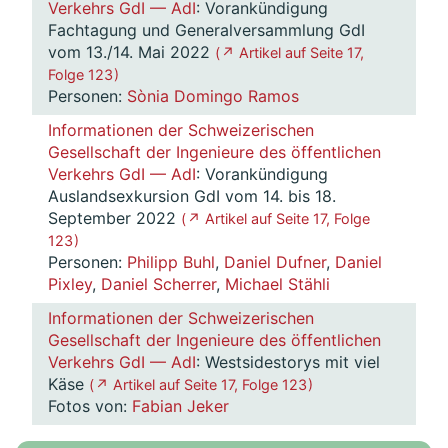
Verkehrs GdI — AdI
: Vorankündigung
Fachtagung und Generalversammlung GdI
vom 13./14. Mai 2022
( ↗ Artikel auf Seite 17,
Folge 123 )
Personen:
Sònia Domingo Ramos
Informationen der Schweizerischen
Gesellschaft der Ingenieure des öffentlichen
Verkehrs GdI — AdI
: Vorankündigung
Auslandsexkursion GdI vom 14. bis 18.
September 2022
( ↗ Artikel auf Seite 17, Folge
123 )
Personen:
Philipp Buhl
,
Daniel Dufner
,
Daniel
Pixley
,
Daniel Scherrer
,
Michael Stähli
Informationen der Schweizerischen
Gesellschaft der Ingenieure des öffentlichen
Verkehrs GdI — AdI
: Westsidestorys mit viel
Käse
( ↗ Artikel auf Seite 17, Folge 123 )
Fotos von:
Fabian Jeker