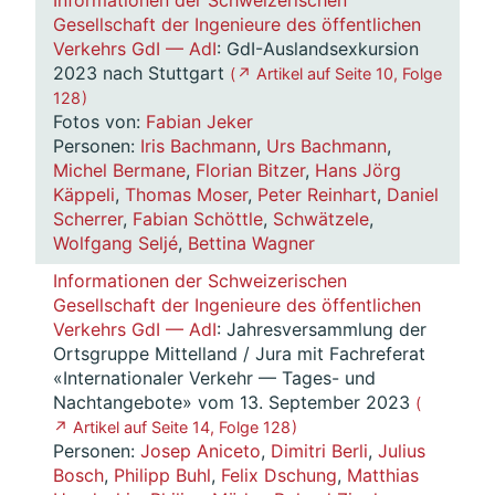
Informationen der Schweizerischen
Gesellschaft der Ingenieure des öffentlichen
Verkehrs GdI — AdI
: GdI-Auslandsexkursion
2023 nach Stuttgart
( ↗ Artikel auf Seite 10, Folge
128 )
Fotos von:
Fabian Jeker
Personen:
Iris Bachmann
,
Urs Bachmann
,
Michel Bermane
,
Florian Bitzer
,
Hans Jörg
Käppeli
,
Thomas Moser
,
Peter Reinhart
,
Daniel
Scherrer
,
Fabian Schöttle
,
Schwätzele
,
Wolfgang Seljé
,
Bettina Wagner
Informationen der Schweizerischen
Gesellschaft der Ingenieure des öffentlichen
Verkehrs GdI — AdI
: Jahresversammlung der
Ortsgruppe Mittelland / Jura mit Fachreferat
«Internationaler Verkehr — Tages- und
Nachtangebote» vom 13. September 2023
(
↗ Artikel auf Seite 14, Folge 128 )
Personen:
Josep Aniceto
,
Dimitri Berli
,
Julius
Bosch
,
Philipp Buhl
,
Felix Dschung
,
Matthias