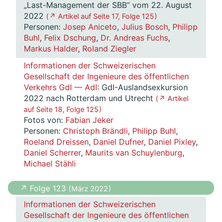
„Last-Management der SBB“ vom 22. August
2022
( ↗ Artikel auf Seite 17, Folge 125 )
Personen:
Josep Aniceto
,
Julius Bosch
,
Philipp
Buhl
,
Felix Dschung
,
Dr. Andreas Fuchs
,
Markus Halder
,
Roland Ziegler
Informationen der Schweizerischen
Gesellschaft der Ingenieure des öffentlichen
Verkehrs GdI — AdI
: GdI-Auslandsexkursion
2022 nach Rotterdam und Utrecht
( ↗ Artikel
auf Seite 18, Folge 125 )
Fotos von:
Fabian Jeker
Personen:
Christoph Brändli
,
Philipp Buhl
,
Roeland Dreissen
,
Daniel Dufner
,
Daniel Pixley
,
Daniel Scherrer
,
Maurits van Schuylenburg
,
Michael Stähli
↗ Folge 123
( März 2022 )
Informationen der Schweizerischen
Gesellschaft der Ingenieure des öffentlichen