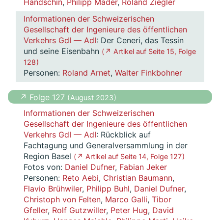
Handschin
,
Philipp Mäder
,
Roland Ziegler
Informationen der Schweizerischen
Gesellschaft der Ingenieure des öffentlichen
Verkehrs GdI — AdI
: Der Ceneri, das Tessin
und seine Eisenbahn
( ↗ Artikel auf Seite 15, Folge
128 )
Personen:
Roland Arnet
,
Walter Finkbohner
↗ Folge 127
( August 2023 )
Informationen der Schweizerischen
Gesellschaft der Ingenieure des öffentlichen
Verkehrs GdI — AdI
: Rückblick auf
Fachtagung und Generalversammlung in der
Region Basel
( ↗ Artikel auf Seite 14, Folge 127 )
Fotos von:
Daniel Dufner
,
Fabian Jeker
Personen:
Reto Aebi
,
Christian Baumann
,
Flavio Brühwiler
,
Philipp Buhl
,
Daniel Dufner
,
Christoph von Felten
,
Marco Galli
,
Tibor
Gfeller
,
Rolf Gutzwiller
,
Peter Hug
,
David