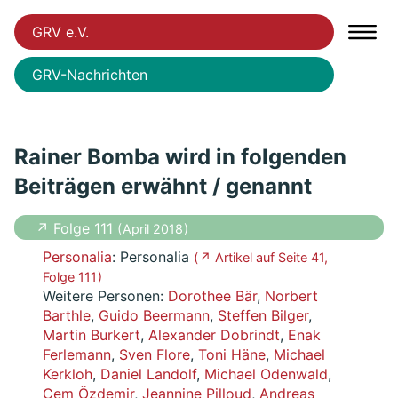
GRV e.V.
GRV-Nachrichten
Rainer Bomba wird in folgenden
Beiträgen erwähnt / genannt
↗ Folge 111
( April 2018 )
Personalia
: Personalia
( ↗ Artikel auf Seite 41,
Folge 111 )
Weitere Personen:
Dorothee Bär
,
Norbert
Barthle
,
Guido Beermann
,
Steffen Bilger
,
Martin Burkert
,
Alexander Dobrindt
,
Enak
Ferlemann
,
Sven Flore
,
Toni Häne
,
Michael
Kerkloh
,
Daniel Landolf
,
Michael Odenwald
,
Cem Özdemir
,
Jeannine Pilloud
,
Andreas