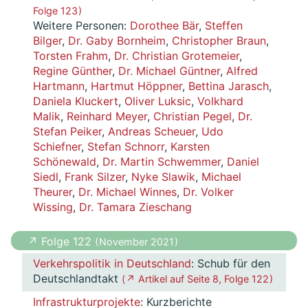
Folge 123 )
Weitere Personen:
Dorothee Bär
,
Steffen
Bilger
,
Dr. Gaby Bornheim
,
Christopher Braun
,
Torsten Frahm
,
Dr. Christian Grotemeier
,
Regine Günther
,
Dr. Michael Güntner
,
Alfred
Hartmann
,
Hartmut Höppner
,
Bettina Jarasch
,
Daniela Kluckert
,
Oliver Luksic
,
Volkhard
Malik
,
Reinhard Meyer
,
Christian Pegel
,
Dr.
Stefan Peiker
,
Andreas Scheuer
,
Udo
Schiefner
,
Stefan Schnorr
,
Karsten
Schönewald
,
Dr. Martin Schwemmer
,
Daniel
Siedl
,
Frank Silzer
,
Nyke Slawik
,
Michael
Theurer
,
Dr. Michael Winnes
,
Dr. Volker
Wissing
,
Dr. Tamara Zieschang
↗ Folge 122
( November 2021 )
Verkehrspolitik in Deutschland
: Schub für den
Deutschlandtakt
( ↗ Artikel auf Seite 8, Folge 122 )
Infrastrukturprojekte
: Kurzberichte