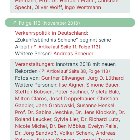
Hermann
,
Prof. Dr. Heribert Prantl
,
Christian
Specht
,
Oliver Wolff
,
Ingo Wortmann
↗ Folge 113
( November 2018 )
Verkehrspolitik in Deutschland
:
„Zukunftsbündnis Schiene“ beginnt seine
Arbeit
( ↗ Artikel auf Seite 11, Folge 113 )
Weitere Person:
Andreas Scheuer
Veranstaltungen
: Innotrans 2018 mit neuen
Rekorden
( ↗ Artikel auf Seite 38, Folge 113 )
Fotos von:
Gunther Ellwanger
,
Jürg D. Lüthard
Weitere Personen:
Ilse Aigner
,
Simone Bauer
,
Steffen Bobsien
,
Peter Buchner
,
Violeta Bulc
,
Milton Claros
,
Josef Doppelbauer
,
Christian
Gaebler
,
Jane Grabowski
,
Susanne Henkel
,
Prof. Dr. Sabina Jeschke
,
Dr. Jens Klocksin
,
Dr.
Roland Leucker
,
Sylvia Lier
,
Dr. Richard Lutz
,
Nicole Michel
,
Dr. Ben Möbius
,
Evelyn Palla
,
Dr. Jörg Sandvoß
,
Volker Schenk
,
Andreas
Scheuer
,
Sabrina Soussan
,
Laurent Troger
,