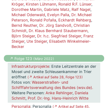
Kröger
,
Kirsten Lühmann
,
Ronald R.F. Lünser
,
Dorothee Martin
,
Gabriele Matz
,
Ralf Nagel
,
Michael Odenwald
,
Evelyn Palla
,
Dr. Michael
Peterson
,
Ronald Pofalla
,
Eckhardt Rehberg
,
Bernd Reuther
,
Dr. Jörg Sandvoß
,
Christian
Schmidt
,
Dr. Klaus Bernhard Staubermann
,
Björn Steiger
,
Dr. h.c. Siegfried Steiger
,
Franz
Steiger
,
Ute Steiger
,
Elisabeth Winkelmeier-
Becker
↗ Folge 123
( März 2022 )
Infrastrukturprojekte
: Erste Leitzentrale an der
Mosel und zweite Schleusenkammer in Trier
eröffnet
( ↗ Artikel auf Seite 28, Folge 123 )
Fotos von:
Wasserstraßen- und
Schifffahrtsverwaltung des Bundes (wsv.de).
Weitere Personen:
Anke Rehlinger
,
Daniela
Schmitt
,
Prof. Dr.-Ing. Hans-Heinrich Witte
Personalia
: Personalia
( ↗ Artikel auf Seite 45,