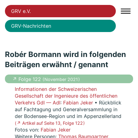
GRV e.V.
GRV-Nachrichten
Robér Bormann wird in folgenden
Beiträgen erwähnt / genannt
↗ Folge 122
( November 2021 )
Informationen der Schweizerischen
Gesellschaft der Ingenieure des öffentlichen
Verkehrs GdI — AdI
:
Fabian Jeker
• Rückblick
auf Fachtagung und Generalversammlung in
der Bodensee-Region und im Appenzellerland
( ↗ Artikel auf Seite 13, Folge 122 )
Fotos von:
Fabian Jeker
Weitere Personen:
Thomas Baumgartner
,