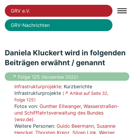
GRV e.V.
GRV-Nachrichten
Daniela Kluckert wird in folgenden
Beiträgen erwähnt / genannt
↗ Folge 125
( November 2022 )
Infrastrukturprojekte
: Kurzberichte
Infrastrukturprojekte
( ↗ Artikel auf Seite 32,
Folge 125 )
Fotos von:
Gunther Ellwanger
,
Wasserstraßen-
und Schifffahrtsverwaltung des Bundes
(wsv.de).
Weitere Personen:
Guido Beermann
,
Susanne
Henckel
,
Thorsten Krenz
,
Sören Link
,
Werner