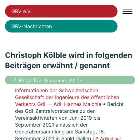
GRV e.V.
GRV-Nachrichten
Christoph Kölble wird in folgenden
Beiträgen erwähnt / genannt
↗ Folge 122
( November 2021 )
Informationen der Schweizerischen
Gesellschaft der Ingenieure des öffentlichen
Verkehrs GdI — AdI
:
Hannes Maichle
• Bericht
des GdI-Zentralvorstandes zu den
Vereinsaktivitäten von Juni 2019 bis
September 2021 anlässlich der
Generalversammlung am Samstag, 18.
September 2021 in Sankt Gallen
( ↗ Artikel auf