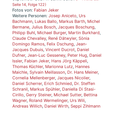
Seite 14, Folge 122 )
Fotos von:
Fabian Jeker
Weitere Personen:
Josep Aniceto
,
Urs
Bachmann
,
Lukas Ballo
,
Markus Barth
,
Michel
Bermane
,
Julius Bosch
,
Jacques Boschung
,
Philipp Buhl
,
Michael Burger
,
Martin Burkhard
,
Claude Chevalley
,
René Dätwyler
,
Sònia
Domingo Ramos
,
Felix Dschung
,
Jean-
Jacques Dubuis
,
Vincent Ducrot
,
Daniel
Dufner
,
Jean-Luc Gesseney
,
Peter Hug
,
Daniel
Issler
,
Fabian Jeker
,
Hans Jörg Käppeli
,
Thomas Küchler
,
Marionna Lutz
,
Hannes
Maichle
,
Sylvain Meillasson
,
Dr. Hans Meiner
,
Cornelia Mellenberger
,
Jacques Nicolier
,
Daniel Scherrer
,
Erich Schmied
,
Dr. Steffen
Schranil
,
Markus Spühler
,
Daniella Di Stasi-
Cirillo
,
Gerry Steiner
,
Michael Sutter
,
Bettina
Wagner
,
Roland Wermelinger
,
Urs Wili
,
Andreas Willich
,
Daniel Wirth
,
Seppi Zihlmann