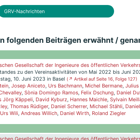
GRV-Nachrichten
in folgenden Beiträgen erwähnt / gena
schen Gesellschaft der Ingenieure des öffentlichen Verkehr
standes zu den Vereinsaktivitäten von Mai 2022 bis Juni 20
ag, 10. Juni 2023 in Basel
( ↗ Artikel auf Seite 16, Folge 127 )
tein
,
Josep Aniceto
,
Urs Bachmann
,
Michel Bermane
,
Julius
Chevalley
,
Sònia Domingo Ramos
,
Felix Dschung
,
Daniel Du
 Jörg Käppeli
,
David Kyburz
,
Hannes Maichle
,
Sylvain Meil
xley
,
Thomas Rüdiger
,
Daniel Scherrer
,
Michael Stähli
,
Daniel
Urs Wili
,
Andreas Willich
,
Daniel Wirth
,
Roland Ziegler
schen Gesellschaft der Ingenieure des öffentlichen Verkehr