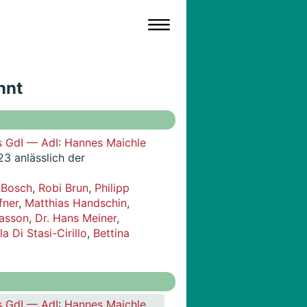
nnt
s GdI — AdI
:
Hannes Maichle
23 anlässlich der
 Bosch
,
Robi Brun
,
Philipp
fner
,
Matthias Handschin
,
lasson
,
Dr. Hans Meiner
,
la Di Stasi-Cirillo
,
Bettina
s GdI — AdI
:
Hannes Maichle