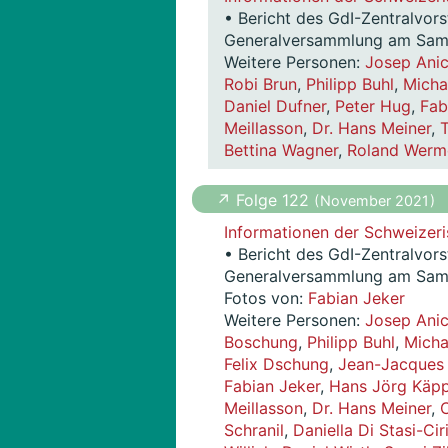
• Bericht des GdI-Zentralvor
Generalversammlung am Sams
Weitere Personen:
Josep Ani
Robi Brun
,
Philipp Buhl
,
Micha
Daniel Dufner
,
Peter Hug
,
Fab
Meillasson
,
Dr. Hans Meiner
,
Bettina Wagner
,
Roland Werme
↗ Folge 122
( November 2021 )
Informationen der Schweizeri
• Bericht des GdI-Zentralvor
Generalversammlung am Sams
Fotos von:
Fabian Jeker
Weitere Personen:
Josep Ani
Boschung
,
Philipp Buhl
,
Micha
Felix Dschung
,
Jean-Jacques
Fabian Jeker
,
Hans Jörg Käpp
Meillasson
,
Dr. Hans Meiner
,
C
Schranil
,
Daniella Di Stasi-Ciri