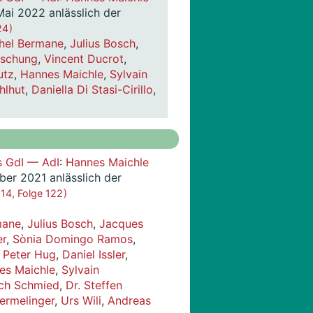
Mai 2022 anlässlich der
4 )
hel Bermane
,
Julius Bosch
,
Dschung
,
Vincent Ducrot
,
utz
,
Hannes Maichle
,
Sylvain
hlhut
,
Daniella Di Stasi-Cirillo
,
s GdI — AdI
:
Hannes Maichle
ber 2021 anlässlich der
 14, Folge 122 )
mane
,
Julius Bosch
,
Jacques
er
,
Sònia Domingo Ramos
,
,
Peter Hug
,
Daniel Issler
,
es Maichle
,
Sylvain
ich Schmied
,
Dr. Steffen
ermelinger
,
Urs Wili
,
Andreas