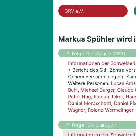
GRV e.V.
Markus Spühler wird 
↗ Folge 127
( August 2023 )
Informationen der Schweizeri
• Bericht des GdI-Zentralvor
Generalversammlung am Samst
Weitere Personen:
Lucas Ams
Buhl
,
Michael Burger
,
Claude 
Peter Hug
,
Fabian Jeker
,
Hans
Daniel Moraschetti
,
Daniel Pi
Wagner
,
Roland Wermelinger
,
↗ Folge 124
( Juli 2022 )
Informationen der Schweizeri