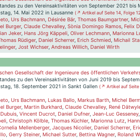
standes zu den Vereinsaktivitäten von September 2021 bis 
tag, 14. Mai 2022 in Lausanne
( ↗ Artikel auf Seite 14, Folge 12
ceto
,
Urs Bachmann
,
Désirée Bär
,
Thomas Baumgartner
,
Mic
el Burger
,
Claude Chevalley
,
Sònia Domingo Ramos
,
Felix 
ian Jeker
,
Hans Jörg Käppeli
,
Oliver Lechmann
,
Marionna L
Thomas Rüdiger
,
Daniel Scherrer
,
Erich Schmied
,
Michail Sta
linger
,
Jost Wichser
,
Andreas Willich
,
Daniel Wirth
schen Gesellschaft der Ingenieure des öffentlichen Verkehr
standes zu den Vereinsaktivitäten von Juni 2019 bis Septem
tag, 18. September 2021 in Sankt Gallen
( ↗ Artikel auf Seite
ceto
,
Urs Bachmann
,
Lukas Ballo
,
Markus Barth
,
Michel Ber
el Burger
,
Martin Burkhard
,
Claude Chevalley
,
René Dätwyl
 Dubuis
,
Vincent Ducrot
,
Daniel Dufner
,
Jean-Luc Gesseney
eli
,
Christoph Kölble
,
Thomas Küchler
,
Marionna Lutz
,
Hann
ornelia Mellenberger
,
Jacques Nicolier
,
Daniel Scherrer
,
Er
llo
,
Gerry Steiner
,
Michael Sutter
,
Bettina Wagner
,
Roland W