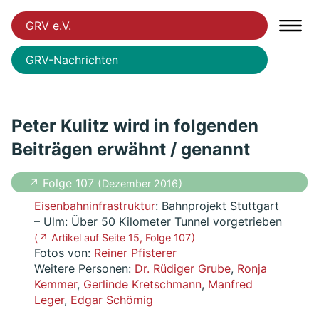
GRV e.V.
GRV-Nachrichten
Peter Kulitz wird in folgenden
Beiträgen erwähnt / genannt
↗ Folge 107
( Dezember 2016 )
Eisenbahninfrastruktur
: Bahnprojekt Stuttgart
– Ulm: Über 50 Kilometer Tunnel vorgetrieben
( ↗ Artikel auf Seite 15, Folge 107 )
Fotos von:
Reiner Pfisterer
Weitere Personen:
Dr. Rüdiger Grube
,
Ronja
Kemmer
,
Gerlinde Kretschmann
,
Manfred
Leger
,
Edgar Schömig