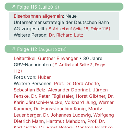
↗ Folge 115
( Juli 2019 )
Eisenbahnen allgemein
: Neue
Unternehmensstrategie der Deutschen Bahn
AG vorgestellt
( ↗ Artikel auf Seite 18, Folge 115 )
Weitere Person:
Dr. Richard Lutz
↗ Folge 112
( August 2018 )
Leitartikel
:
Gunther Ellwanger
• 30 Jahre
GRV-Nachrichten
( ↗ Artikel auf Seite 3, Folge
112 )
Fotos von:
Huber
Weitere Personen:
Prof. Dr. Gerd Aberle
,
Sebastian Belz
,
Alexander Dobrindt
,
Jürgen
Fenske
,
Dr. Peter Füglistaler
,
Horst Gibtner
,
Dr.
Karin Jäntschi-Haucke
,
Volkhard Jung
,
Werner
Kammer
,
Dr. Hans-Joachim König
,
Moritz
Leuenberger
,
Dr. Johannes Ludewig
,
Wolfgang
Dietrich Mann
,
Hartmut Mehdorn
,
Prof. Dr.
Karl Oettle
,
Dr. Ernst Peters
,
Manfred Poethke
,