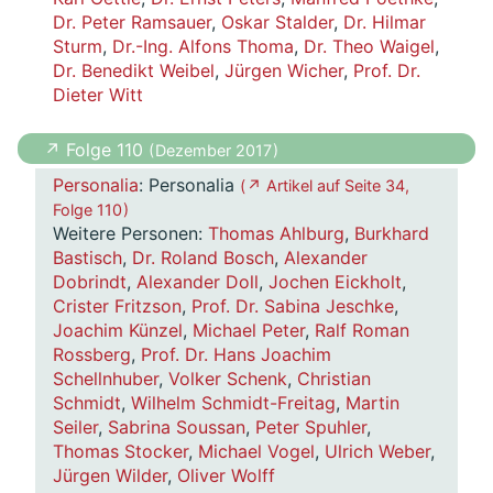
Dr. Peter Ramsauer
,
Oskar Stalder
,
Dr. Hilmar
Sturm
,
Dr.-Ing. Alfons Thoma
,
Dr. Theo Waigel
,
Dr. Benedikt Weibel
,
Jürgen Wicher
,
Prof. Dr.
Dieter Witt
↗ Folge 110
( Dezember 2017 )
Personalia
: Personalia
( ↗ Artikel auf Seite 34,
Folge 110 )
Weitere Personen:
Thomas Ahlburg
,
Burkhard
Bastisch
,
Dr. Roland Bosch
,
Alexander
Dobrindt
,
Alexander Doll
,
Jochen Eickholt
,
Crister Fritzson
,
Prof. Dr. Sabina Jeschke
,
Joachim Künzel
,
Michael Peter
,
Ralf Roman
Rossberg
,
Prof. Dr. Hans Joachim
Schellnhuber
,
Volker Schenk
,
Christian
Schmidt
,
Wilhelm Schmidt-Freitag
,
Martin
Seiler
,
Sabrina Soussan
,
Peter Spuhler
,
Thomas Stocker
,
Michael Vogel
,
Ulrich Weber
,
Jürgen Wilder
,
Oliver Wolff