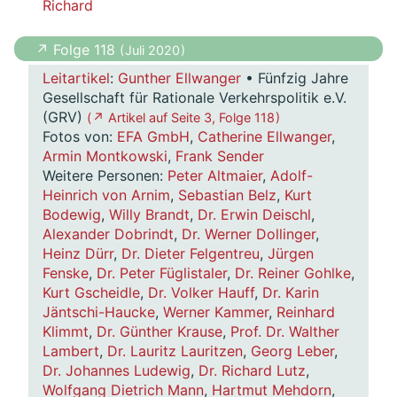
Richard
↗ Folge 118
( Juli 2020 )
Leitartikel
:
Gunther Ellwanger
• Fünfzig Jahre
Gesellschaft für Rationale Verkehrspolitik e.V.
(GRV)
( ↗ Artikel auf Seite 3, Folge 118 )
Fotos von:
EFA GmbH
,
Catherine Ellwanger
,
Armin Montkowski
,
Frank Sender
Weitere Personen:
Peter Altmaier
,
Adolf-
Heinrich von Arnim
,
Sebastian Belz
,
Kurt
Bodewig
,
Willy Brandt
,
Dr. Erwin Deischl
,
Alexander Dobrindt
,
Dr. Werner Dollinger
,
Heinz Dürr
,
Dr. Dieter Felgentreu
,
Jürgen
Fenske
,
Dr. Peter Füglistaler
,
Dr. Reiner Gohlke
,
Kurt Gscheidle
,
Dr. Volker Hauff
,
Dr. Karin
Jäntschi-Haucke
,
Werner Kammer
,
Reinhard
Klimmt
,
Dr. Günther Krause
,
Prof. Dr. Walther
Lambert
,
Dr. Lauritz Lauritzen
,
Georg Leber
,
Dr. Johannes Ludewig
,
Dr. Richard Lutz
,
Wolfgang Dietrich Mann
,
Hartmut Mehdorn
,