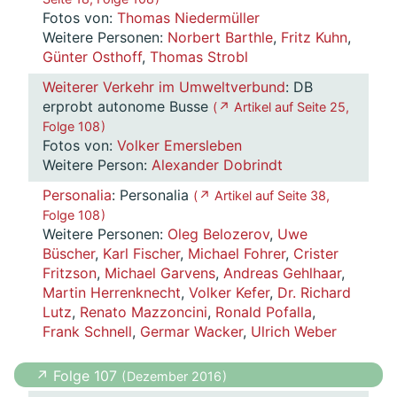
Fotos von:
Thomas Niedermüller
Weitere Personen:
Norbert Barthle
,
Fritz Kuhn
,
Günter Osthoff
,
Thomas Strobl
Weiterer Verkehr im Umweltverbund
: DB
erprobt autonome Busse
( ↗ Artikel auf Seite 25,
Folge 108 )
Fotos von:
Volker Emersleben
Weitere Person:
Alexander Dobrindt
Personalia
: Personalia
( ↗ Artikel auf Seite 38,
Folge 108 )
Weitere Personen:
Oleg Belozerov
,
Uwe
Büscher
,
Karl Fischer
,
Michael Fohrer
,
Crister
Fritzson
,
Michael Garvens
,
Andreas Gehlhaar
,
Martin Herrenknecht
,
Volker Kefer
,
Dr. Richard
Lutz
,
Renato Mazzoncini
,
Ronald Pofalla
,
Frank Schnell
,
Germar Wacker
,
Ulrich Weber
↗ Folge 107
( Dezember 2016 )