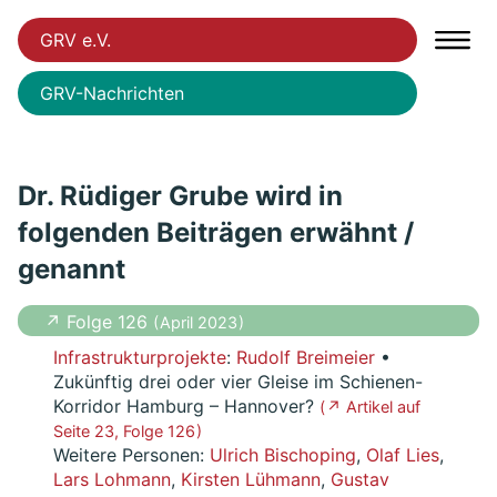
GRV e.V.
GRV-Nachrichten
Dr. Rüdiger Grube wird in
folgenden Beiträgen erwähnt /
genannt
↗ Folge 126
( April 2023 )
Infrastrukturprojekte
:
Rudolf Breimeier
•
Zukünftig drei oder vier Gleise im Schienen-
Korridor Hamburg – Hannover?
( ↗ Artikel auf
Seite 23, Folge 126 )
Weitere Personen:
Ulrich Bischoping
,
Olaf Lies
,
Lars Lohmann
,
Kirsten Lühmann
,
Gustav