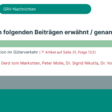
GRV-Nachrichten
in folgenden Beiträgen erwähnt / gena
ution im Güterverkehr
( ↗ Artikel auf Seite 31, Folge 123 )
a Gerd tom Markotten
,
Peter Molle
,
Dr. Sigrid Nikutta
,
Dr. Vo