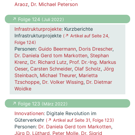
Araoz
,
Dr. Michael Peterson
↗ Folge 124
( Juli 2022 )
Infrastrukturprojekte
: Kurzberichte
Infrastrukturprojekte
( ↗ Artikel auf Seite 24,
Folge 124 )
Personen:
Guido Beermann
,
Doris Drescher
,
Dr. Daniela Gerd tom Markotten
,
Stephan
Krenz
,
Dr. Richard Lutz
,
Prof. Dr.-Ing. Markus
Oeser
,
Carsten Schneider
,
Olaf Scholz
,
Jörg
Steinbach
,
Michael Theurer
,
Marietta
Tzschoppe
,
Dr. Volker Wissing
,
Dr. Dietmar
Woidke
↗ Folge 123
( März 2022 )
Innovationen
: Digitale Revolution im
Güterverkehr
( ↗ Artikel auf Seite 31, Folge 123 )
Personen:
Dr. Daniela Gerd tom Markotten
,
Jürg D. Lüthard
,
Peter Molle
,
Dr. Sigrid