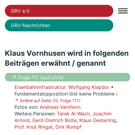
GRV e.V.
GRV-Nachrichten
Klaus Vornhusen wird in folgenden
Beiträgen erwähnt / genannt
↗ Folge 111
( April 2018 )
Eisenbahninfrastruktur
:
Wolfgang Klapdor
•
Fundamentalopposition löst keine Probleme
(
↗ Artikel auf Seite 20, Folge 111 )
Fotos von:
Andreas Varnhorn
Weitere Personen:
Tarek Al-Wazir
,
Joachim
Arnold
,
Gerd-Dietrich Bolte
,
Klaus Oesterling
,
Prof. Knut Ringat
,
Dirk Rompf