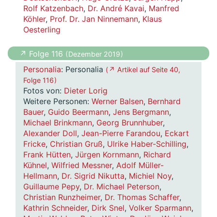
Rolf Katzenbach
,
Dr. André Kavai
,
Manfred
Köhler
,
Prof. Dr. Jan Ninnemann
,
Klaus
Oesterling
↗ Folge 116
( Dezember 2019 )
Personalia
: Personalia
( ↗ Artikel auf Seite 40,
Folge 116 )
Fotos von:
Dieter Lorig
Weitere Personen:
Werner Balsen
,
Bernhard
Bauer
,
Guido Beermann
,
Jens Bergmann
,
Michael Brinkmann
,
Georg Brunnhuber
,
Alexander Doll
,
Jean-Pierre Farandou
,
Eckart
Fricke
,
Christian Gruß
,
Ulrike Haber-Schilling
,
Frank Hütten
,
Jürgen Kornmann
,
Richard
Kühnel
,
Wilfried Messner
,
Adolf Müller-
Hellmann
,
Dr. Sigrid Nikutta
,
Michiel Noy
,
Guillaume Pepy
,
Dr. Michael Peterson
,
Christian Runzheimer
,
Dr. Thomas Schaffer
,
Kathrin Schneider
,
Dirk Snel
,
Volker Sparmann
,