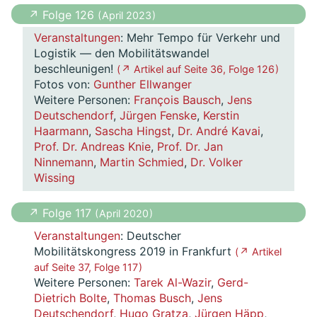
↗ Folge 126
( April 2023 )
Veranstaltungen
: Mehr Tempo für Verkehr und
Logistik — den Mobilitätswandel
beschleunigen!
( ↗ Artikel auf Seite 36, Folge 126 )
Fotos von:
Gunther Ellwanger
Weitere Personen:
François Bausch
,
Jens
Deutschendorf
,
Jürgen Fenske
,
Kerstin
Haarmann
,
Sascha Hingst
,
Dr. André Kavai
,
Prof. Dr. Andreas Knie
,
Prof. Dr. Jan
Ninnemann
,
Martin Schmied
,
Dr. Volker
Wissing
↗ Folge 117
( April 2020 )
Veranstaltungen
: Deutscher
Mobilitätskongress 2019 in Frankfurt
( ↗ Artikel
auf Seite 37, Folge 117 )
Weitere Personen:
Tarek Al-Wazir
,
Gerd-
Dietrich Bolte
,
Thomas Busch
,
Jens
Deutschendorf
,
Hugo Gratza
,
Jürgen Häpp
,