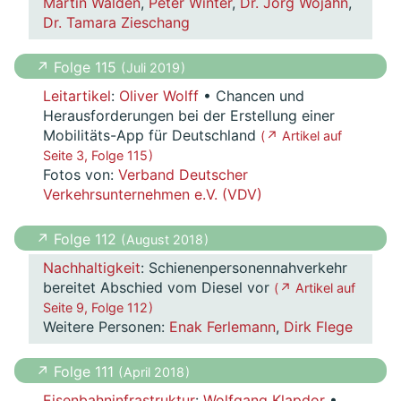
Martin Walden
,
Peter Winter
,
Dr. Jörg Wojahn
,
Dr. Tamara Zieschang
↗ Folge 115
( Juli 2019 )
Leitartikel
:
Oliver Wolff
• Chancen und
Herausforderungen bei der Erstellung einer
Mobilitäts-App für Deutschland
( ↗ Artikel auf
Seite 3, Folge 115 )
Fotos von:
Verband Deutscher
Verkehrsunternehmen e.V. (VDV)
↗ Folge 112
( August 2018 )
Nachhaltigkeit
: Schienenpersonennahverkehr
bereitet Abschied vom Diesel vor
( ↗ Artikel auf
Seite 9, Folge 112 )
Weitere Personen:
Enak Ferlemann
,
Dirk Flege
↗ Folge 111
( April 2018 )
Eisenbahninfrastruktur
:
Wolfgang Klapdor
•