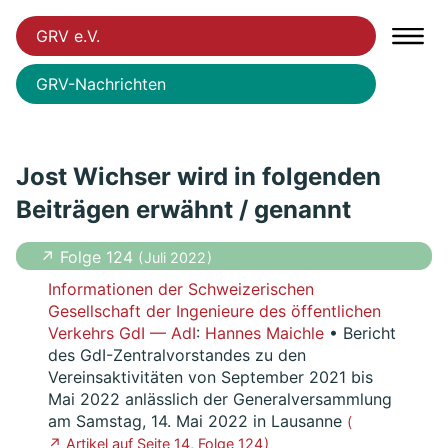
GRV e.V.
GRV-Nachrichten
Jost Wichser wird in folgenden
Beiträgen erwähnt / genannt
↗ Folge 124
( Juli 2022 )
Informationen der Schweizerischen
Gesellschaft der Ingenieure des öffentlichen
Verkehrs GdI — AdI
:
Hannes Maichle
• Bericht
des GdI-Zentralvorstandes zu den
Vereinsaktivitäten von September 2021 bis
Mai 2022 anlässlich der Generalversammlung
am Samstag, 14. Mai 2022 in Lausanne
(
↗ Artikel auf Seite 14, Folge 124 )