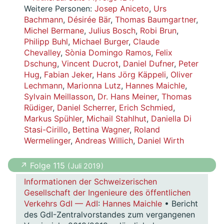
Weitere Personen:
Josep Aniceto
,
Urs
Bachmann
,
Désirée Bär
,
Thomas Baumgartner
,
Michel Bermane
,
Julius Bosch
,
Robi Brun
,
Philipp Buhl
,
Michael Burger
,
Claude
Chevalley
,
Sònia Domingo Ramos
,
Felix
Dschung
,
Vincent Ducrot
,
Daniel Dufner
,
Peter
Hug
,
Fabian Jeker
,
Hans Jörg Käppeli
,
Oliver
Lechmann
,
Marionna Lutz
,
Hannes Maichle
,
Sylvain Meillasson
,
Dr. Hans Meiner
,
Thomas
Rüdiger
,
Daniel Scherrer
,
Erich Schmied
,
Markus Spühler
,
Michail Stahlhut
,
Daniella Di
Stasi-Cirillo
,
Bettina Wagner
,
Roland
Wermelinger
,
Andreas Willich
,
Daniel Wirth
↗ Folge 115
( Juli 2019 )
Informationen der Schweizerischen
Gesellschaft der Ingenieure des öffentlichen
Verkehrs GdI — AdI
:
Hannes Maichle
• Bericht
des GdI-Zentralvorstandes zum vergangenen