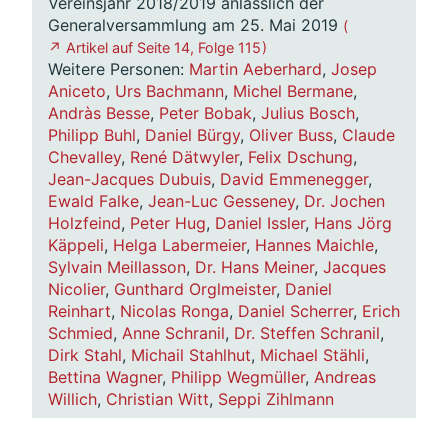
Vereinsjahr 2018/2019 anlässlich der
Generalversammlung am 25. Mai 2019
(
↗ Artikel auf Seite 14, Folge 115 )
Weitere Personen:
Martin Aeberhard
,
Josep
Aniceto
,
Urs Bachmann
,
Michel Bermane
,
Andràs Besse
,
Peter Bobak
,
Julius Bosch
,
Philipp Buhl
,
Daniel Bürgy
,
Oliver Buss
,
Claude
Chevalley
,
René Dätwyler
,
Felix Dschung
,
Jean-Jacques Dubuis
,
David Emmenegger
,
Ewald Falke
,
Jean-Luc Gesseney
,
Dr. Jochen
Holzfeind
,
Peter Hug
,
Daniel Issler
,
Hans Jörg
Käppeli
,
Helga Labermeier
,
Hannes Maichle
,
Sylvain Meillasson
,
Dr. Hans Meiner
,
Jacques
Nicolier
,
Gunthard Orglmeister
,
Daniel
Reinhart
,
Nicolas Ronga
,
Daniel Scherrer
,
Erich
Schmied
,
Anne Schranil
,
Dr. Steffen Schranil
,
Dirk Stahl
,
Michail Stahlhut
,
Michael Stähli
,
Bettina Wagner
,
Philipp Wegmüller
,
Andreas
Willich
,
Christian Witt
,
Seppi Zihlmann