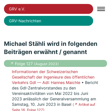
GRV e.V.
GRV-Nachrichten
Michael Stähli wird in folgenden
Beiträgen erwähnt / genannt
↗ Folge 127
( August 2023 )
Informationen der Schweizerischen
Gesellschaft der Ingenieure des öffentlichen
Verkehrs GdI — AdI
:
Hannes Maichle
• Bericht
des GdI-Zentralvorstandes zu den
Vereinsaktivitäten von Mai 2022 bis Juni
2023 anlässlich der Generalversammlung am
Samstag, 10. Juni 2023 in Basel
( ↗ Artikel auf
Seite 16, Folge 127 )