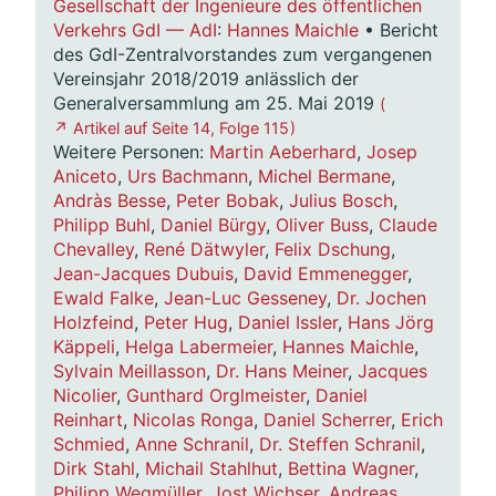
Gesellschaft der Ingenieure des öffentlichen
Verkehrs GdI — AdI
:
Hannes Maichle
• Bericht
des GdI-Zentralvorstandes zum vergangenen
Vereinsjahr 2018/2019 anlässlich der
Generalversammlung am 25. Mai 2019
(
↗ Artikel auf Seite 14, Folge 115 )
Weitere Personen:
Martin Aeberhard
,
Josep
Aniceto
,
Urs Bachmann
,
Michel Bermane
,
Andràs Besse
,
Peter Bobak
,
Julius Bosch
,
Philipp Buhl
,
Daniel Bürgy
,
Oliver Buss
,
Claude
Chevalley
,
René Dätwyler
,
Felix Dschung
,
Jean-Jacques Dubuis
,
David Emmenegger
,
Ewald Falke
,
Jean-Luc Gesseney
,
Dr. Jochen
Holzfeind
,
Peter Hug
,
Daniel Issler
,
Hans Jörg
Käppeli
,
Helga Labermeier
,
Hannes Maichle
,
Sylvain Meillasson
,
Dr. Hans Meiner
,
Jacques
Nicolier
,
Gunthard Orglmeister
,
Daniel
Reinhart
,
Nicolas Ronga
,
Daniel Scherrer
,
Erich
Schmied
,
Anne Schranil
,
Dr. Steffen Schranil
,
Dirk Stahl
,
Michail Stahlhut
,
Bettina Wagner
,
Philipp Wegmüller
,
Jost Wichser
,
Andreas