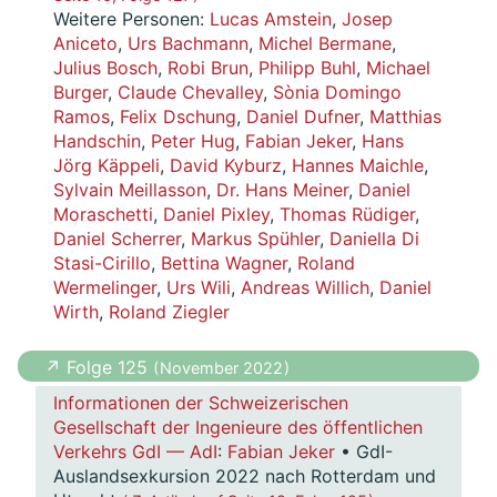
Weitere Personen:
Lucas Amstein
,
Josep
Aniceto
,
Urs Bachmann
,
Michel Bermane
,
Julius Bosch
,
Robi Brun
,
Philipp Buhl
,
Michael
Burger
,
Claude Chevalley
,
Sònia Domingo
Ramos
,
Felix Dschung
,
Daniel Dufner
,
Matthias
Handschin
,
Peter Hug
,
Fabian Jeker
,
Hans
Jörg Käppeli
,
David Kyburz
,
Hannes Maichle
,
Sylvain Meillasson
,
Dr. Hans Meiner
,
Daniel
Moraschetti
,
Daniel Pixley
,
Thomas Rüdiger
,
Daniel Scherrer
,
Markus Spühler
,
Daniella Di
Stasi-Cirillo
,
Bettina Wagner
,
Roland
Wermelinger
,
Urs Wili
,
Andreas Willich
,
Daniel
Wirth
,
Roland Ziegler
↗ Folge 125
( November 2022 )
Informationen der Schweizerischen
Gesellschaft der Ingenieure des öffentlichen
Verkehrs GdI — AdI
:
Fabian Jeker
• GdI-
Auslandsexkursion 2022 nach Rotterdam und