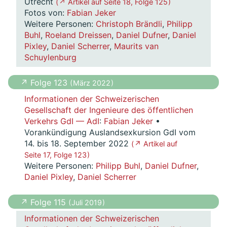
Utrecht
( ↗ Artikel auf Seite 18, Folge 125 )
Fotos von:
Fabian Jeker
Weitere Personen:
Christoph Brändli
,
Philipp
Buhl
,
Roeland Dreissen
,
Daniel Dufner
,
Daniel
Pixley
,
Daniel Scherrer
,
Maurits van
Schuylenburg
↗ Folge 123
( März 2022 )
Informationen der Schweizerischen
Gesellschaft der Ingenieure des öffentlichen
Verkehrs GdI — AdI
:
Fabian Jeker
•
Vorankündigung Auslandsexkursion GdI vom
14. bis 18. September 2022
( ↗ Artikel auf
Seite 17, Folge 123 )
Weitere Personen:
Philipp Buhl
,
Daniel Dufner
,
Daniel Pixley
,
Daniel Scherrer
↗ Folge 115
( Juli 2019 )
Informationen der Schweizerischen