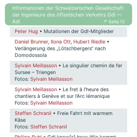
Informationen der Schweizerischen Gesellschaft
der Ingenieure des öffentlichen Verkehrs GdI —
AdI
↗ Seite 12
Peter Hug
• Mutationen der GdI-Mitglieder
Daniel Brunner
,
Ilona Ott
,
Hubert Riedle
•
Verlängerung des „Lötschbergers“ nach
Domodossola
Sylvain Meillasson
• Le singulier chemin de fer
Sursee – Triengen
Fotos:
Sylvain Meillasson
Sylvain Meillasson
• Le fret à l’heure des
chantiers à Genève et sur l’Arc lémanique
Fotos:
Sylvain Meillasson
Steffen Schranil
• Freie Fahrt mit warmem
Käse
Fotos:
Steffen Schranil