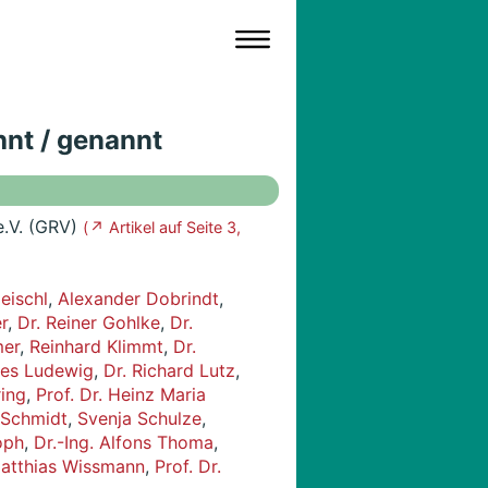
hnt / genannt
 e.V. (GRV)
( ↗ Artikel auf Seite 3,
eischl
,
Alexander Dobrindt
,
r
,
Dr. Reiner Gohlke
,
Dr.
er
,
Reinhard Klimmt
,
Dr.
nes Ludewig
,
Dr. Richard Lutz
,
ing
,
Prof. Dr. Heinz Maria
 Schmidt
,
Svenja Schulze
,
oph
,
Dr.-Ing. Alfons Thoma
,
atthias Wissmann
,
Prof. Dr.