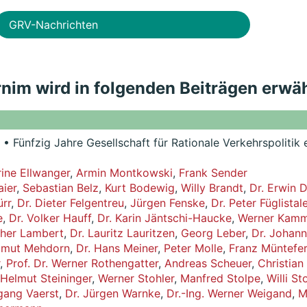
GRV-Nachrichten
nim wird in folgenden Beiträgen erwä
• Fünfzig Jahre Gesellschaft für Rationale Verkehrspolitik
ine Ellwanger
,
Armin Montkowski
,
Frank Sender
aier
,
Sebastian Belz
,
Kurt Bodewig
,
Willy Brandt
,
Dr. Erwin D
rr
,
Dr. Dieter Felgentreu
,
Jürgen Fenske
,
Dr. Peter Füglistale
e
,
Dr. Volker Hauff
,
Dr. Karin Jäntschi-Haucke
,
Werner Kamm
lther Lambert
,
Dr. Lauritz Lauritzen
,
Georg Leber
,
Dr. Johan
tmut Mehdorn
,
Dr. Hans Meiner
,
Peter Molle
,
Franz Müntefer
,
Prof. Dr. Werner Rothengatter
,
Andreas Scheuer
,
Christian
Helmut Steininger
,
Werner Stohler
,
Manfred Stolpe
,
Willi St
gang Vaerst
,
Dr. Jürgen Warnke
,
Dr.-Ing. Werner Weigand
,
M