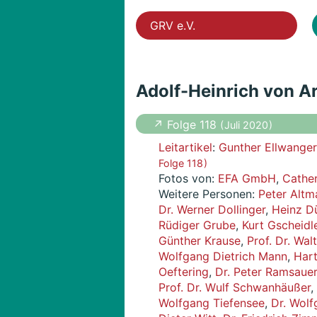
GRV e.V.
Adolf-Heinrich von Ar
↗ Folge 118
( Juli 2020 )
Leitartikel
:
Gunther Ellwanger
Folge 118 )
Fotos von:
EFA GmbH
,
Cather
Weitere Personen:
Peter Altm
Dr. Werner Dollinger
,
Heinz Dü
Rüdiger Grube
,
Kurt Gscheidl
Günther Krause
,
Prof. Dr. Wa
Wolfgang Dietrich Mann
,
Har
Oeftering
,
Dr. Peter Ramsauer
Prof. Dr. Wulf Schwanhäußer
,
Wolfgang Tiefensee
,
Dr. Wolf