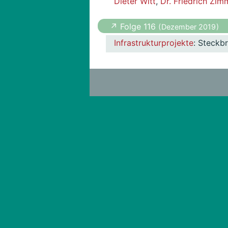
Dieter Witt
,
Dr. Friedrich Zi
↗ Folge 116
( Dezember 2019 )
Infrastrukturprojekte
: Steckb