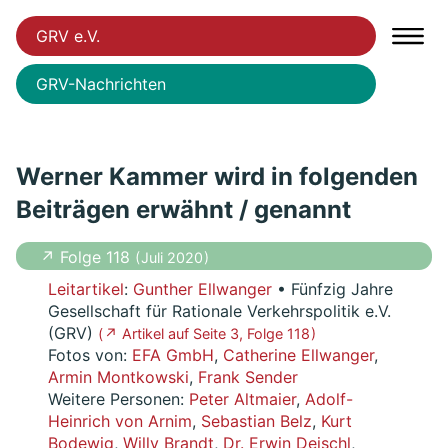
GRV e.V.
GRV-Nachrichten
Werner Kammer wird in folgenden
Beiträgen erwähnt / genannt
↗ Folge 118
( Juli 2020 )
Leitartikel
:
Gunther Ellwanger
• Fünfzig Jahre
Gesellschaft für Rationale Verkehrspolitik e.V.
(GRV)
( ↗ Artikel auf Seite 3, Folge 118 )
Fotos von:
EFA GmbH
,
Catherine Ellwanger
,
Armin Montkowski
,
Frank Sender
Weitere Personen:
Peter Altmaier
,
Adolf-
Heinrich von Arnim
,
Sebastian Belz
,
Kurt
Bodewig
,
Willy Brandt
,
Dr. Erwin Deischl
,