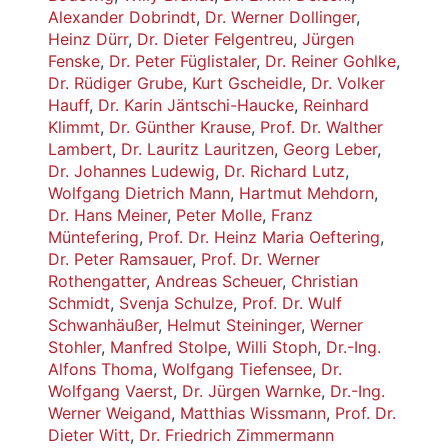
Alexander Dobrindt
,
Dr. Werner Dollinger
,
Heinz Dürr
,
Dr. Dieter Felgentreu
,
Jürgen
Fenske
,
Dr. Peter Füglistaler
,
Dr. Reiner Gohlke
,
Dr. Rüdiger Grube
,
Kurt Gscheidle
,
Dr. Volker
Hauff
,
Dr. Karin Jäntschi-Haucke
,
Reinhard
Klimmt
,
Dr. Günther Krause
,
Prof. Dr. Walther
Lambert
,
Dr. Lauritz Lauritzen
,
Georg Leber
,
Dr. Johannes Ludewig
,
Dr. Richard Lutz
,
Wolfgang Dietrich Mann
,
Hartmut Mehdorn
,
Dr. Hans Meiner
,
Peter Molle
,
Franz
Müntefering
,
Prof. Dr. Heinz Maria Oeftering
,
Dr. Peter Ramsauer
,
Prof. Dr. Werner
Rothengatter
,
Andreas Scheuer
,
Christian
Schmidt
,
Svenja Schulze
,
Prof. Dr. Wulf
Schwanhäußer
,
Helmut Steininger
,
Werner
Stohler
,
Manfred Stolpe
,
Willi Stoph
,
Dr.-Ing.
Alfons Thoma
,
Wolfgang Tiefensee
,
Dr.
Wolfgang Vaerst
,
Dr. Jürgen Warnke
,
Dr.-Ing.
Werner Weigand
,
Matthias Wissmann
,
Prof. Dr.
Dieter Witt
,
Dr. Friedrich Zimmermann