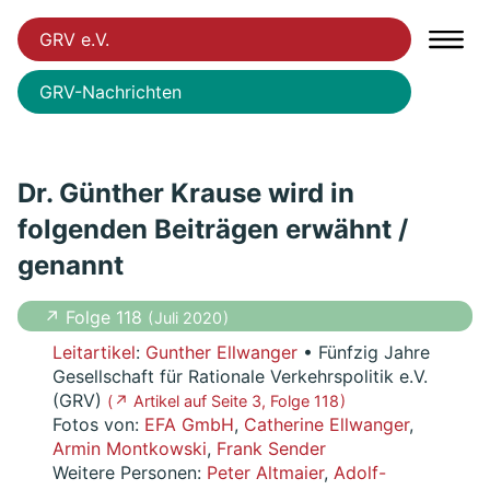
GRV e.V.
GRV-Nachrichten
Dr. Günther Krause wird in
folgenden Beiträgen erwähnt /
genannt
↗ Folge 118
( Juli 2020 )
Leitartikel
:
Gunther Ellwanger
• Fünfzig Jahre
Gesellschaft für Rationale Verkehrspolitik e.V.
(GRV)
( ↗ Artikel auf Seite 3, Folge 118 )
Fotos von:
EFA GmbH
,
Catherine Ellwanger
,
Armin Montkowski
,
Frank Sender
Weitere Personen:
Peter Altmaier
,
Adolf-