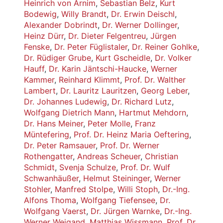
Heinrich von Arnim
,
Sebastian Belz
,
Kurt
Bodewig
,
Willy Brandt
,
Dr. Erwin Deischl
,
Alexander Dobrindt
,
Dr. Werner Dollinger
,
Heinz Dürr
,
Dr. Dieter Felgentreu
,
Jürgen
Fenske
,
Dr. Peter Füglistaler
,
Dr. Reiner Gohlke
,
Dr. Rüdiger Grube
,
Kurt Gscheidle
,
Dr. Volker
Hauff
,
Dr. Karin Jäntschi-Haucke
,
Werner
Kammer
,
Reinhard Klimmt
,
Prof. Dr. Walther
Lambert
,
Dr. Lauritz Lauritzen
,
Georg Leber
,
Dr. Johannes Ludewig
,
Dr. Richard Lutz
,
Wolfgang Dietrich Mann
,
Hartmut Mehdorn
,
Dr. Hans Meiner
,
Peter Molle
,
Franz
Müntefering
,
Prof. Dr. Heinz Maria Oeftering
,
Dr. Peter Ramsauer
,
Prof. Dr. Werner
Rothengatter
,
Andreas Scheuer
,
Christian
Schmidt
,
Svenja Schulze
,
Prof. Dr. Wulf
Schwanhäußer
,
Helmut Steininger
,
Werner
Stohler
,
Manfred Stolpe
,
Willi Stoph
,
Dr.-Ing.
Alfons Thoma
,
Wolfgang Tiefensee
,
Dr.
Wolfgang Vaerst
,
Dr. Jürgen Warnke
,
Dr.-Ing.
Werner Weigand
,
Matthias Wissmann
,
Prof. Dr.