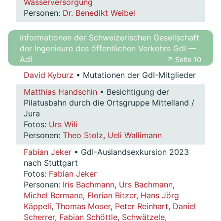
Wasserversorgung
Personen:
Dr. Benedikt Weibel
Informationen der Schweizerischen Gesellschaft
der Ingenieure des öffentlichen Verkehrs GdI —
AdI
↗ Seite 10
David Kyburz
• Mutationen der GdI-Mitglieder
Matthias Handschin
• Besichtigung der
Pilatusbahn durch die Ortsgruppe Mittelland /
Jura
Fotos:
Urs Wili
Personen:
Theo Stolz
,
Ueli Wallimann
Fabian Jeker
• GdI-Auslandsexkursion 2023
nach Stuttgart
Fotos:
Fabian Jeker
Personen:
Iris Bachmann
,
Urs Bachmann
,
Michel Bermane
,
Florian Bitzer
,
Hans Jörg
Käppeli
,
Thomas Moser
,
Peter Reinhart
,
Daniel
Scherrer
,
Fabian Schöttle
,
Schwätzele
,