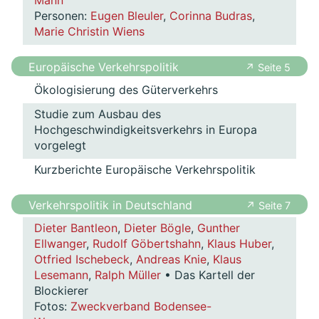
Mann
Personen:
Eugen Bleuler
,
Corinna Budras
,
Marie Christin Wiens
Europäische Verkehrspolitik
↗ Seite 5
Ökologisierung des Güterverkehrs
Studie zum Ausbau des
Hochgeschwindigkeitsverkehrs in Europa
vorgelegt
Kurzberichte Europäische Verkehrspolitik
Verkehrspolitik in Deutschland
↗ Seite 7
Dieter Bantleon
,
Dieter Bögle
,
Gunther
Ellwanger
,
Rudolf Göbertshahn
,
Klaus Huber
,
Otfried Ischebeck
,
Andreas Knie
,
Klaus
Lesemann
,
Ralph Müller
• Das Kartell der
Blockierer
Fotos:
Zweckverband Bodensee-