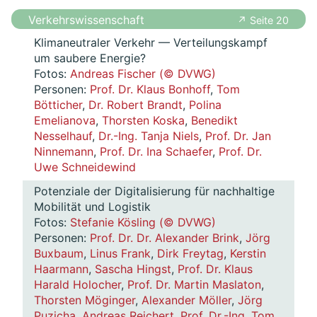
Verkehrswissenschaft
↗ Seite 20
Klimaneutraler Verkehr — Verteilungskampf
um saubere Energie?
Fotos:
Andreas Fischer (© DVWG)
Personen:
Prof. Dr. Klaus Bonhoff
,
Tom
Bötticher
,
Dr. Robert Brandt
,
Polina
Emelianova
,
Thorsten Koska
,
Benedikt
Nesselhauf
,
Dr.-Ing. Tanja Niels
,
Prof. Dr. Jan
Ninnemann
,
Prof. Dr. Ina Schaefer
,
Prof. Dr.
Uwe Schneidewind
Potenziale der Digitalisierung für nachhaltige
Mobilität und Logistik
Fotos:
Stefanie Kösling (© DVWG)
Personen:
Prof. Dr. Dr. Alexander Brink
,
Jörg
Buxbaum
,
Linus Frank
,
Dirk Freytag
,
Kerstin
Haarmann
,
Sascha Hingst
,
Prof. Dr. Klaus
Harald Holocher
,
Prof. Dr. Martin Maslaton
,
Thorsten Möginger
,
Alexander Möller
,
Jörg
Puzicha
,
Andreas Reichert
,
Prof. Dr.-Ing. Tom