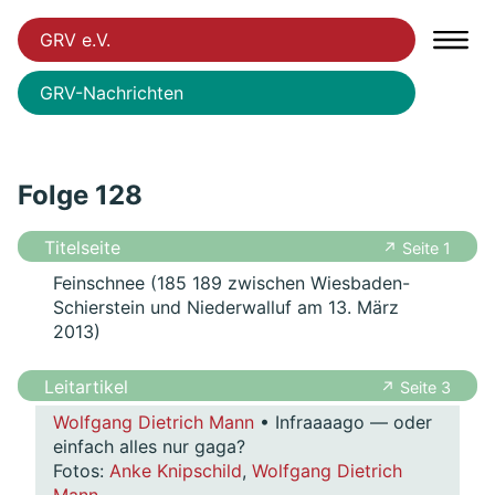
GRV e.V.
GRV-Nachrichten
Folge 128
Titelseite
↗ Seite 1
Feinschnee (185 189 zwischen Wiesbaden-
Schierstein und Niederwalluf am 13. März
2013)
Leitartikel
↗ Seite 3
Wolfgang Dietrich Mann
• Infraaaago — oder
einfach alles nur gaga?
Fotos:
Anke Knipschild
,
Wolfgang Dietrich