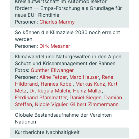
Kreislaufwirtschaft im Automobilsektor
fördern — Empa-Forschung als Grundlage für
neue EU- Richtlinie
Personen:
Charles Marmy
So können die Klimaziele 2030 noch erreicht
werden
Personen:
Dirk Messner
Klimawandel und Naturgewalten in den Alpen:
Schutz und Krisenmanagement der Bahnen
Fotos:
Gunther Ellwanger
Personen:
Aline Fetzer
,
Marc Hauser
,
René
Hildbrand
,
Hannes Kobel
,
Markus Kunz
,
Kurt
Metz
,
Dr. Regula Mülchi
,
Heinz Müller
,
Ferdinand Pfammatter
,
Daniel Siegen
,
Damian
Steffen
,
Nicole Viguier
,
Gilbert Zimmermann
Globale Bestandsaufnahme der Vereinten
Nationen
Kurzberichte Nachhaltigkeit